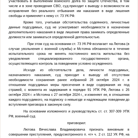
участвовать в выполнении воинского долга по защите Отечества, в том
числе и в зоне проведения СВО, суд приходит к выводу о возможности их
исправления без реального отбывания им наказания в виде лишения
свободы и применяет к нему ст. 73 УК РФ.
Кроме того, учитывая обстоятельства содеянного, личностные
данные подсудимых, суд не усматривает необходимости в назначении
дополнительного наказания в виде лишения права занимать определенные
должности или заниматься определенной деятельностью.
При этом суд на основании ст. 73 УК РФ возлагает на Лютова (в
случае увольнения с военной службы) и Мстояна обязанности в течение
испытательного срока не менять постоянного места жительства без
уведомления специализированного государственного органа,
осуществляющего контроль за поведением условно осужденного.
Исходя из обстоятельств дела, личности подсудимых,
назначаемого наказания, суд приходит к выводу об отсутствии
необходимости сохранения ранее избранной 28 октября 2024 г. в
отношении подсудимых меры пресечения в виде содержания их под
стражей, с момента их задержания в порядке 91 УПК РФ, Лютова с 26
октября 2024 г. и Мстояна с 27 октября 2024 г., и изменяет ее, в отношении
каждого подсудимого, на подписку о невыезде и надлежащем поведении до
вступления приговора в законную силу.
На основании изложенного и руководствуясь ст. ст. 307-309 УПК
РФ, военный суд
приговорил:
Лютова Вячеслава Владимировича признать виновным в
совершении преступления, предусмотренного п. «г» ч. 2 ст. 112 УК РФ, на