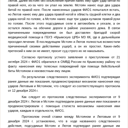
Лютов. Далее Мстоян без объяснения причин нанес ему один удар битой по
правой ноге, из-за чего он упал на землю. Мстоян нанес еще два удара
битой по правой ноге. После нанесенных ударов ФИО1 попытался встать,
но Лютов нанес ему два удара правой ногой в область грудной клетки и два
удара ногой по голове, а Мстоян нанес еще три удара кулаком правой руки
по голове. После этого подсудимые сели в автомобиль и уехали, а он
остался лежать на обочине дороги в районе указанного дома. В связи
причиненными повреждениями он был доставлен бригадой скорой
медицинской помощи в ГБУЗ «Крымскую ЦРБ» МЗ КК, где в дальнейшем
проходил лечение. В последующем Мстоян и Лютов полностью возместили
причиненный своими действиями ущерб, а он их простил. Каких-либо
претензий к ним он не имеет, просит суд строго их не наказывать.
Согласно протоколу устного заявления о преступлении от 21
октября 2024 г. ФИО1 обратился в ОМВД России по Крымскому району по
факту нанесения ему телесных повреждений при помощи бейсбольной
биты Мстояном и неизвестным ему лицом.
По результатам следственного эксперимента ФИО1 подтверждая
ранее данные им показания, продемонстрировал механизм нанесения ему
ударов Лютовым и Мстояном, что следует из соответствующего протокола
от 12 декабря 2024 г.
Как следует из протоколов следственных экспериментов от 9
декабря 2024 г. Лютов и Мстоян подтвердили ранее данные ими показания и
продемонстрировали с помощью статиста механизмы нанесения ими
ударов, каждым в отдельности, ФИО1.
Протоколом очной ставки между Мстояном и Лютовым от 9
декабря 2024 г. установлено, что в ходе названного следственного
действия, подсудимые Мстоян и Лютов подтвердил ранее данные им