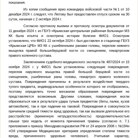
показания.
Из копии сообщения врио командира войсковой части №1 от 10
декабря 2024 г. следует, что Лютову был предоставлен отпуск сроком на 30
суток, начиная с 2 октября 2024 г.
Согласно протоколу выемки и протоколу осмотра документов от
11 декабря 2024 г. из ГБУЗ «Крымская центральная районная больница» МЗ
КК была изъята и осмотрена истории болезни ФИО1. Осмотром
установлено, что ФИО1 22 октября 2024 г. был доставлен в стационар ГБУЗ
«Крымская ЦРБ» М3 КК с ушибленными ранами головы, перелом нижнего
мыщелка правой большеберцовой кости со смещением, гемартрозом
правого коленного сустава.
Заключением судебного-медицинского эксперта № 487/2024 от 15
ноября 2024 г. у ФИО1 были установлены следующие повреждения:
перелом наружного мыщелка правой большой берцовой кости со
смещением, ушибленные раны головы, гемартроз правого коленного
сустава. Повреждения причинены в результате воздействия твердого
тупого предмета, индивидуальные особенности которого не отобразились,
поэтому определить точно механизм образования повреждения не
представляется возможным. Другими словами, повреждения могли
образоваться как в результате удара тупым предметом (биты, палки, кузов
автомобиля), так и при падении на таковой. Повреждения в совокупности
причинили средней тяжести вред здоровью, так как вызвали длительное его
расстройство (временную нетрудоспособность) продолжительностью
свыше трех недель от момента причинения травмы (согласно п. 7.1
приложения к приказу Минздравсоцразвития РФ от 24 апреля 2008 г. №194н
«Об утверждении Медицинских критериев определения степени тяжести
вреда, причиненного здоровью человека»). Учитывая характер,