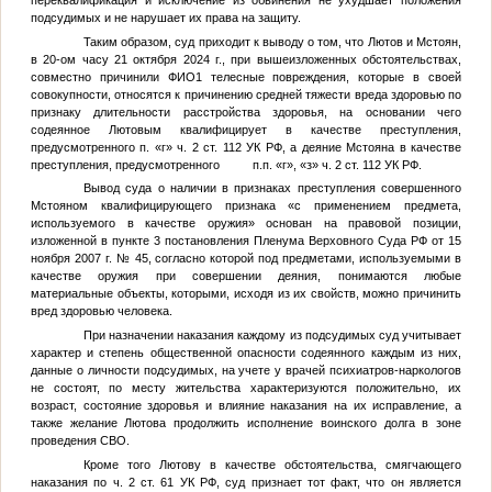
переквалификация и исключение из обвинения не ухудшает положения
подсудимых и не нарушает их права на защиту.
Таким образом, суд приходит к выводу о том, что Лютов и Мстоян,
в 20-ом часу 21 октября 2024 г., при вышеизложенных обстоятельствах,
совместно причинили ФИО1 телесные повреждения, которые в своей
совокупности, относятся к причинению средней тяжести вреда здоровью по
признаку длительности расстройства здоровья, на основании чего
содеянное Лютовым квалифицирует в качестве преступления,
предусмотренного п. «г» ч. 2 ст. 112 УК РФ, а деяние Мстояна в качестве
преступления, предусмотренного п.п. «г», «з» ч. 2 ст. 112 УК РФ.
Вывод суда о наличии в признаках преступления совершенного
Мстояном квалифицирующего признака «с применением предмета,
используемого в качестве оружия» основан на правовой позиции,
изложенной в пункте 3 постановления Пленума Верховного Суда РФ от 15
ноября 2007 г. № 45, согласно которой под предметами, используемыми в
качестве оружия при совершении деяния, понимаются любые
материальные объекты, которыми, исходя из их свойств, можно причинить
вред здоровью человека.
При назначении наказания каждому из подсудимых суд учитывает
характер и степень общественной опасности содеянного каждым из них,
данные о личности подсудимых, на учете у врачей психиатров-наркологов
не состоят, по месту жительства характеризуются положительно, их
возраст, состояние здоровья и влияние наказания на их исправление, а
также желание Лютова продолжить исполнение воинского долга в зоне
проведения СВО.
Кроме того Лютову в качестве обстоятельства, смягчающего
наказания по ч. 2 ст. 61 УК РФ, суд признает тот факт, что он является