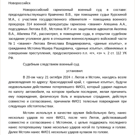
Новороссийск
Новороссийский гарнизонный военный суд в составе:
председательствующего Кравченко В.В., при помощнике судьи Курскиной
М.А., с участием государственного обвинителя – помощника военного
прокурора 314 военной прокуратуры гарнизона <звание> Алешина А.А.,
подсудимых Лютова В.В., Мстояна М.Р. и их защитников-адвокатов Акопяна
В.А., Абилева Р.И., рассмотрел, в помещении суда, в открытом судебном
заседании уголовное дело в отношении военнослужащего войсковой части
№1 <звание> Лютова Вячеслава Владимировича, <данные изъяты>, и
гражданина Мстояна Мшира Рашидовича, <данные изъяты>, обвиняемых в
совершении преступления, предусмотренного п.п. «г», «з» ч. 2 ст. 112 УК
РФ.
Судебным следствием военный суд
установил:
В 20-ом часу 21 октября 2024 г. Лютов и Мстоян, находясь возле
домовладения по адресу: Краснодарский край, г. <данные изъяты>, будучи
недовольными действиями потерпевшего ФИО1, который ударил ладонью
по капоту автомобиля, на котором прибыли последние, желая причинить
ему повреждения, физическую боль и моральные страдания, действуя
совместно и согласованно, причинили ФИО1 телесные повреждения при
следующих обстоятельствах.
Мстоян используя в качестве оружия бейсбольную биту, нанес
несколько ударов по ноге ФИО1, после чего Лютов, действовавший
совместно и согласованно с Мстояном, с целью поддержать последнего
нанес потерпевшему также несколько ударов ногой по туловищу и голове.
Далее Мстоян нанес ФИО1 несколько ударов кулаком по голове.