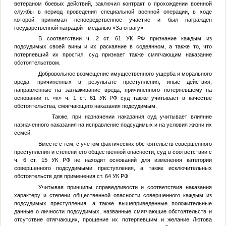
ветераном боевых действий, заключил контракт о прохождении военной
службы в период проведения специальной военной операции, в ходе
которой принимал непосредственное участие и был награжден
государственной наградой - медалью «За отвагу».
В соответствии ч. 2 ст. 61 УК РФ признание каждым из
подсудимых своей вины и их раскаяние в содеянном, а также то, что
потерпевший их простил, суд признает также смягчающим наказание
обстоятельством.
Добровольное возмещение имущественного ущерба и морального
вреда, причиненных в результате преступления, иные действия,
направленные на заглаживание вреда, причиненного потерпевшему на
основании п. «к» ч. 1 ст. 61 УК РФ суд также учитывает в качестве
обстоятельства, смягчающего наказания подсудимым.
Также, при назначении наказания суд учитывает влияние
назначенного наказания на исправление подсудимых и на условия жизни их
семей.
Вместе с тем, с учетом фактических обстоятельств совершенного
преступления и степени его общественной опасности, суд в соответствии с
ч. 6 ст. 15 УК РФ не находит оснований для изменения категории
совершенного подсудимыми преступления, а также исключительных
обстоятельств для применения ст. 64 УК РФ.
Учитывая принципы справедливости и соответствия наказания
характеру и степени общественной опасности совершенного каждым из
подсудимых преступления, а также вышеприведенные положительные
данные о личности подсудимых, названные смягчающие обстоятельств и
отсутствие отягчающих, прощение их потерпевшим и желание Лютова