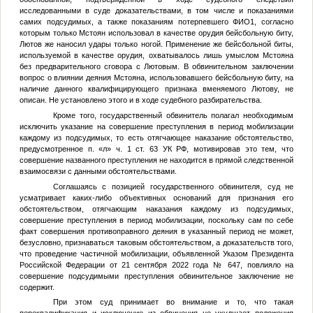
исследованными в суде доказательствами, в том числе и показаниями
самих подсудимых, а также показаниям потерпевшего ФИО1, согласно
которым только Мстоян использовал в качестве орудия бейсбольную биту,
Лютов же наносил удары только ногой. Применение же бейсбольной биты,
используемой в качестве орудия, охватывалось лишь умыслом Мстояна
без предварительного сговора с Лютовым. В обвинительном заключении
вопрос о влиянии деяния Мстояна, использовавшего бейсбольную биту, на
наличие данного квалифицирующего признака вменяемого Лютову, не
описан. Не установлено этого и в ходе судебного разбирательства.
Кроме того, государственный обвинитель полагал необходимым
исключить указание на совершение преступления в период мобилизации
каждому из подсудимых, то есть отягчающее наказание обстоятельство,
предусмотренное п. «л» ч. 1 ст. 63 УК РФ, мотивировав это тем, что
совершение названного преступления не находится в прямой следственной
взаимосвязи с данными обстоятельствами.
Соглашаясь с позицией государственного обвинителя, суд не
усматривает каких-либо объективных оснований для признания его
обстоятельством, отягчающим наказания каждому из подсудимых,
совершение преступления в период мобилизации, поскольку сам по себе
факт совершения противоправного деяния в указанный период не может,
безусловно, признаваться таковым обстоятельством, а доказательств того,
что проведение частичной мобилизации, объявленной Указом Президента
Российской Федерации от 21 сентября 2022 года № 647, повлияло на
совершение подсудимыми преступления обвинительное заключение не
содержит.
При этом суд принимает во внимание и то, что такая