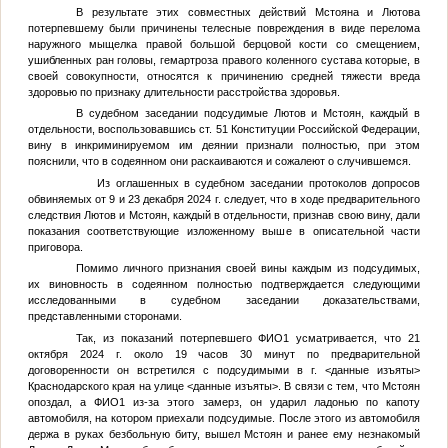
В результате этих совместных действий Мстояна и Лютова
потерпевшему были причинены телесные повреждения в виде перелома
наружного мыщелка правой большой берцовой кости со смещением,
ушибленных ран головы, гемартроза правого коленного сустава которые, в
своей совокупности, относятся к причинению средней тяжести вреда
здоровью по признаку длительности расстройства здоровья.
В судебном заседании подсудимые Лютов и Мстоян, каждый в
отдельности, воспользовавшись ст. 51 Конституции Российской Федерации,
вину в инкриминируемом им деянии признали полностью, при этом
пояснили, что в содеянном они раскаиваются и сожалеют о случившемся.
Из оглашенных в судебном заседании протоколов допросов
обвиняемых от 9 и 23 декабря 2024 г. следует, что в ходе предварительного
следствия Лютов и Мстоян, каждый в отдельности, признав свою вину, дали
показания соответствующие изложенному выше в описательной части
приговора.
Помимо личного признания своей вины каждым из подсудимых,
их виновность в содеянном полностью подтверждается следующими
исследованными в судебном заседании доказательствами,
представленными сторонами.
Так, из показаний потерпевшего ФИО1 усматривается, что 21
октября 2024 г. около 19 часов 30 минут по предварительной
договоренности он встретился с подсудимыми в г. <данные изъяты>
Краснодарского края на улице <данные изъяты>. В связи с тем, что Мстоян
опоздал, а ФИО1 из-за этого замерз, он ударил ладонью по капоту
автомобиля, на котором приехали подсудимые. После этого из автомобиля
держа в руках безбольную биту, вышел Мстоян и ранее ему незнакомый