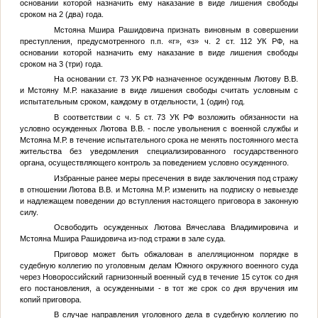
основании которой назначить ему наказание в виде лишения свободы
сроком на 2 (два) года.
Мстояна Мшира Рашидовича признать виновным в совершении
преступления, предусмотренного п.п. «г», «з» ч. 2 ст. 112 УК РФ, на
основании которой назначить ему наказание в виде лишения свободы
сроком на 3 (три) года.
На основании ст. 73 УК РФ назначенное осужденным Лютову В.В.
и Мстояну М.Р. наказание в виде лишения свободы считать условным с
испытательным сроком, каждому в отдельности, 1 (один) год.
В соответствии с ч. 5 ст. 73 УК РФ возложить обязанности на
условно осужденных Лютова В.В. - после увольнения с военной службы и
Мстояна М.Р. в течение испытательного срока не менять постоянного места
жительства без уведомления специализированного государственного
органа, осуществляющего контроль за поведением условно осужденного.
Избранные ранее меры пресечения в виде заключения под стражу
в отношении Лютова В.В. и Мстояна М.Р. изменить на подписку о невыезде
и надлежащем поведении до вступления настоящего приговора в законную
силу.
Освободить осужденных Лютова Вячеслава Владимировича и
Мстояна Мшира Рашидовича из-под стражи в зале суда.
Приговор может быть обжалован в апелляционном порядке в
судебную коллегию по уголовным делам Южного окружного военного суда
через Новороссийский гарнизонный военный суд в течение 15 суток со дня
его постановления, а осужденными - в тот же срок со дня вручения им
копий приговора.
В случае направления уголовного дела в судебную коллегию по