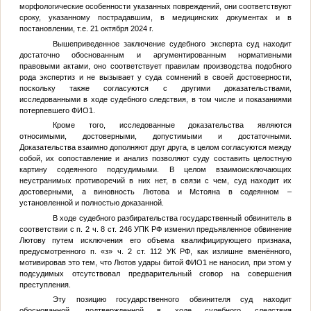
морфологические особенности указанных повреждений, они соответствуют
сроку, указанному пострадавшим, в медицинских документах и в
постановлении, т.е. 21 октября 2024 г.
Вышеприведенное заключение судебного эксперта суд находит
достаточно обоснованным и аргументированным нормативными
правовыми актами, оно соответствует правилам производства подобного
рода экспертиз и не вызывает у суда сомнений в своей достоверности,
поскольку также согласуются с другими доказательствами,
исследованными в ходе судебного следствия, в том числе и показаниями
потерпевшего ФИО1.
Кроме того, исследованные доказательства являются
относимыми, достоверными, допустимыми и достаточными.
Доказательства взаимно дополняют друг друга, в целом согласуются между
собой, их сопоставление и анализ позволяют суду составить целостную
картину содеянного подсудимыми. В целом взаимоисключающих
неустранимых противоречий в них нет, в связи с чем, суд находит их
достоверными, а виновность Лютова и Мстояна в содеянном –
установленной и полностью доказанной.
В ходе судебного разбирательства государственный обвинитель в
соответствии с п. 2 ч. 8 ст. 246 УПК РФ изменил предъявленное обвинение
Лютову путем исключения его объема квалифицирующего признака,
предусмотренного п. «з» ч. 2 ст. 112 УК РФ, как излишне вменённого,
мотивировав это тем, что Лютов удары битой ФИО1 не наносил, при этом у
подсудимых отсутствовал предварительный сговор на совершения
преступления.
Эту позицию государственного обвинителя суд находит
обоснованной, подтвержденной в ходе судебного следствия