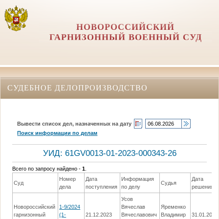
НОВОРОССИЙСКИЙ
ГАРНИЗОННЫЙ ВОЕННЫЙ СУД
СУДЕБНОЕ ДЕЛОПРОИЗВОДСТВО
Вывести список дел, назначенных на дату
Поиск информации по делам
УИД: 61GV0013-01-2023-000343-26
Всего по запросу найдено -
1
.
Номер
Дата
Информация
Дата
Суд
Судья
дела
поступления
по делу
решения
Усов
Новороссийский
1-9/2024
Вячеслав
Яременко
гарнизонный
(1-
21.12.2023
Вячеславович
Владимир
31.01.2024