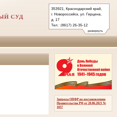
353921, Краснодарский край,
г. Новороссийск, ул. Герцена,
ЫЙ СУД
д. 17
Тел.: (8617) 26-35-12
ngvs.krd@sudrf.ru
развернуть
Запросы ОПФР по постановлению
Правительства РФ от 28.06.2021 №
1037